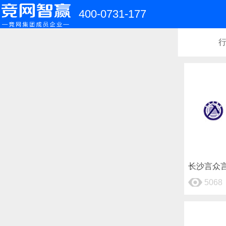
400-0731-177
长沙言众
5068