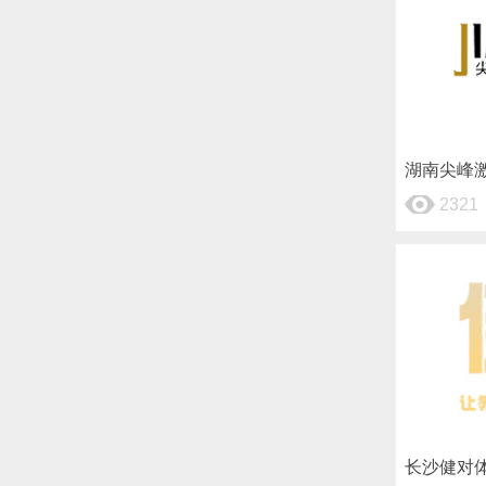
湖南尖峰
2321
长沙健对