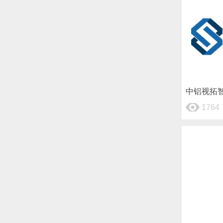
中铝视拓
1764