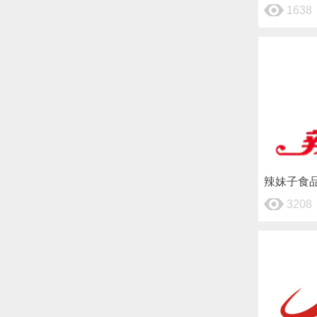
1638
辣妹子食
3208