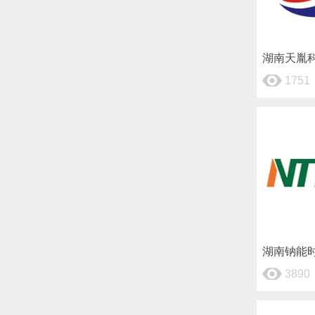
湖南天胤
1751
湖南钠能
3890