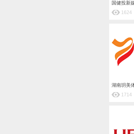
国健投新
1624
湖南玥美
1714