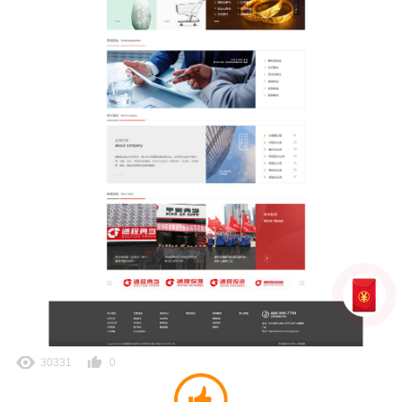
30331
0