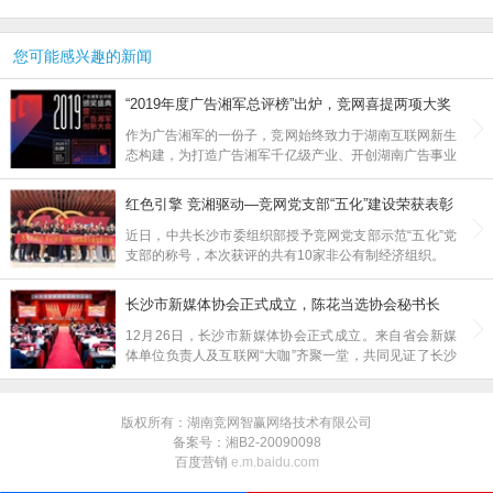
您可能感兴趣的新闻
“2019年度广告湘军总评榜”出炉，竞网喜提两项大奖
作为广告湘军的一份子，竞网始终致力于湖南互联网新生
态构建，为打造广告湘军千亿级产业、开创湖南广告事业
新局面贡献智慧与力量。未来，竞网将继续砥砺前行，不
负期望，为广告湘军贡献自己的一份力量！
红色引擎 竞湘驱动—竞网党支部“五化”建设荣获表彰
近日，中共长沙市委组织部授予竞网党支部示范“五化”党
支部的称号，本次获评的共有10家非公有制经济组织。
长沙市新媒体协会正式成立，陈花当选协会秘书长
12月26日，长沙市新媒体协会正式成立。来自省会新媒
体单位负责人及互联网“大咖”齐聚一堂，共同见证了长沙
新媒体人找到“组织”的过程。
版权所有：湖南竞网智赢网络技术有限公司
备案号：湘B2-20090098
百度营销
e.m.baidu.com