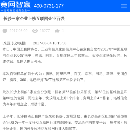
400-0731-177
长沙三家企业上榜互联网企业百强
2017.08.09
16277
1
[来源:长沙晚报] 2017-08-04 10:15:58
昨日，中国互联网协会、工业和信息化部信息中心在京联合发布2017年“中国互联
网企业100强”榜单，腾讯、阿里、百度连续五年居前三。长沙企业快乐阳光、拓
维信息、竞网入围百强榜。
本次百强榜单的前十名为：腾讯、阿里巴巴、百度、京东、网易、新浪、美团点
评、携程、360，这已经是“BAT”连续第五年位居前三。
此次长沙上榜的3家企业分别是：排名第56位的快乐阳光、第58位的拓维信息和
第80位的竞网，同比去年，快乐阳光上升1个排名，竞网上升4个排名，拓维信息
为今年新增企业，后劲十足。
上半年，长沙移动互联网产业来势良好，发展迅猛。由长沙高新区组织的“岳麓峰
会”已成为一年一度移动互联网行业思想碰撞、交流合作的重要平台，每年吸引数
千家企业、国内外多位移动互联网行业大咖聚首。