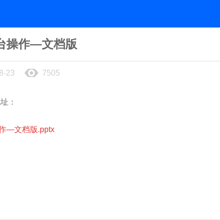
台操作—文档版
8-23
7505
地址：
—文档版.pptx