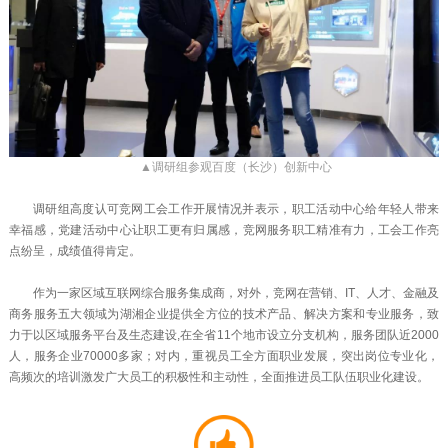
▲调研组参观百度（长沙）创新中心
调研组高度认可竞网工会工作开展情况并表示，职工活动中心给年轻人带来
幸福感，党建活动中心让职工更有归属感，竞网服务职工精准有力，工会工作亮
点纷呈，成绩值得肯定。
作为一家区域互联网综合服务集成商，对外，竞网在营销、IT、人才、金融及
商务服务五大领域为湖湘企业提供全方位的技术产品、解决方案和专业服务，致
力于以区域服务平台及生态建设,在全省11个地市设立分支机构，服务团队近2000
人，服务企业70000多家；对内，重视员工全方面职业发展，突出岗位专业化，
高频次的培训激发广大员工的积极性和主动性，全面推进员工队伍职业化建设。