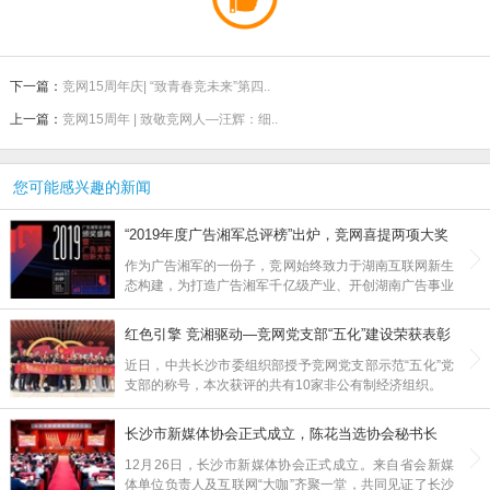
下一篇：
竞网15周年庆| “致青春竞未来”第四..
上一篇：
竞网15周年 | 致敬竞网人—汪辉：细..
您可能感兴趣的新闻
“2019年度广告湘军总评榜”出炉，竞网喜提两项大奖
作为广告湘军的一份子，竞网始终致力于湖南互联网新生
态构建，为打造广告湘军千亿级产业、开创湖南广告事业
新局面贡献智慧与力量。未来，竞网将继续砥砺前行，不
负期望，为广告湘军贡献自己的一份力量！
红色引擎 竞湘驱动—竞网党支部“五化”建设荣获表彰
近日，中共长沙市委组织部授予竞网党支部示范“五化”党
支部的称号，本次获评的共有10家非公有制经济组织。
长沙市新媒体协会正式成立，陈花当选协会秘书长
12月26日，长沙市新媒体协会正式成立。来自省会新媒
体单位负责人及互联网“大咖”齐聚一堂，共同见证了长沙